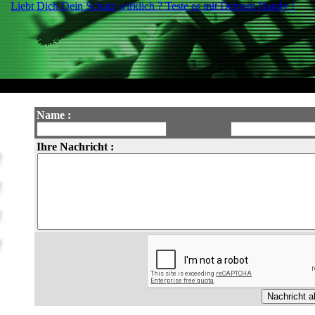
Liebt Dich Dein Schatz wirklich ? Teste es mit Deinem Handy !
Name :
Ihre Nachricht :